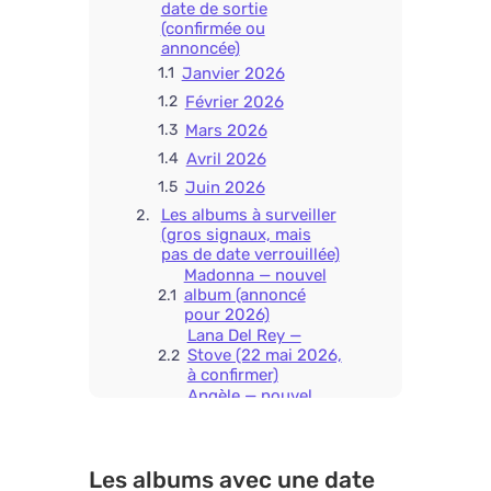
date de sortie
(confirmée ou
annoncée)
Janvier 2026
Février 2026
Mars 2026
Avril 2026
Juin 2026
Les albums à surveiller
(gros signaux, mais
pas de date verrouillée)
Madonna — nouvel
album (annoncé
pour 2026)
Lana Del Rey —
Stove (22 mai 2026,
à confirmer)
Angèle — nouvel
album (rumeurs
persistantes)
Mylène Farmer —
Les albums avec une date
nouvel album