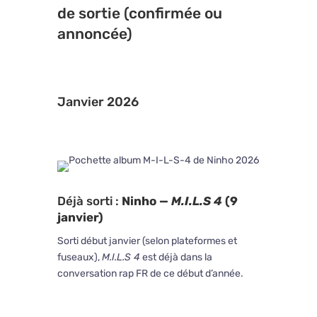
(bruits de couloir +
de sortie (confirmée ou
presse pop)
annoncée)
Related Articles
Muse annonce The
WOW! Signal, leur 10ᵉ
album studio, avec le
single “Be With You”
Janvier 2026
Concert BTS sur
Netflix : Arirang en
direct de Séoul, tout ce
qu’il faut savoir
Pour ne rien
manquer, inscrivez-
vous à la newsletter
Success!
Déjà sorti :
Ninho —
M.I.L.S 4
(9
Envoyer un
janvier)
commentaire
Sorti début janvier (selon plateformes et
fuseaux),
M.I.L.S 4
est déjà dans la
conversation rap FR de ce début d’année.