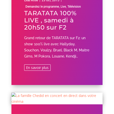
Lilas Rose
|
23 Oct, 2015
|
Demandez le programme
,
Live
,
Télévision
TARATATA 100%
LIVE , samedi à
20h50 sur F2
Grand retour de TARATATA sur F2: un
show 100% live avec Hallyday,
Souchon, Voulzy, Bruel, Black M, Maitre
Gims, M Pokora, Louane, Kendji…
En savoir plus