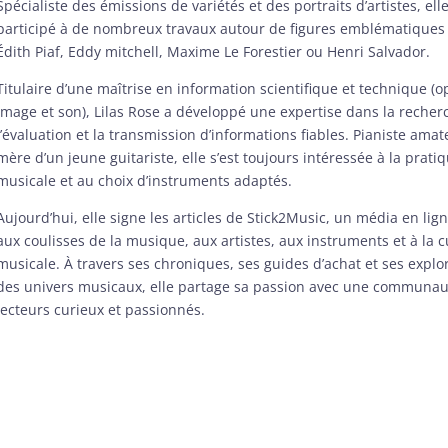
Spécialiste des émissions de variétés et des portraits d’artistes, ell
participé à de nombreux travaux autour de figures emblématique
Édith Piaf, Eddy mitchell, Maxime Le Forestier ou Henri Salvador.
Titulaire d’une maîtrise en information scientifique et technique (o
image et son), Lilas Rose a développé une expertise dans la recher
l’évaluation et la transmission d’informations fiables. Pianiste amat
mère d’un jeune guitariste, elle s’est toujours intéressée à la prati
musicale et au choix d’instruments adaptés.
Aujourd’hui, elle signe les articles de Stick2Music, un média en lig
aux coulisses de la musique, aux artistes, aux instruments et à la c
musicale. À travers ses chroniques, ses guides d’achat et ses explo
des univers musicaux, elle partage sa passion avec une communau
lecteurs curieux et passionnés.