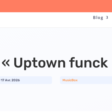
Blog
 « Uptown funck
17 Avr. 2026
MusicBox