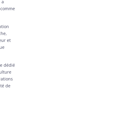
e a
s comme
ption
che,
eur et
que
ne dédié
ulture
rations
té de