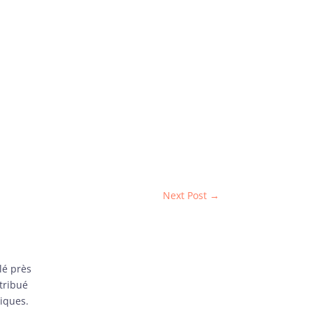
Next Post
→
lé près
ntribué
niques.