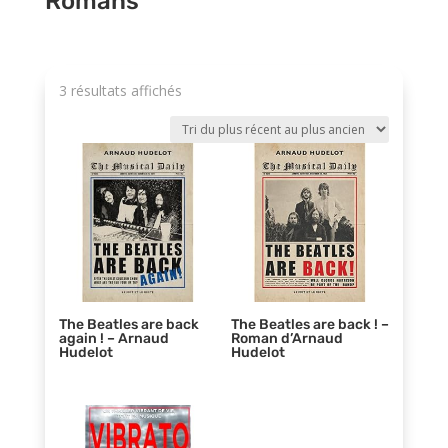
Romans
Trié
3 résultats affichés
du
plus
récent
au
plus
ancien
The Beatles are back
The Beatles are back ! –
again ! – Arnaud
Roman d’Arnaud
Hudelot
Hudelot