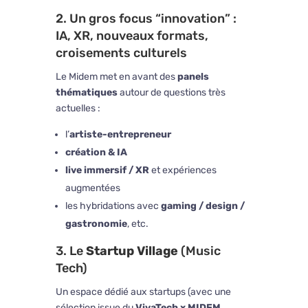
2. Un gros focus “innovation” :
IA, XR, nouveaux formats,
croisements culturels
Le Midem met en avant des
panels
thématiques
autour de questions très
actuelles :
l’
artiste-entrepreneur
création & IA
live immersif / XR
et expériences
augmentées
les hybridations avec
gaming / design /
gastronomie
, etc.
3. Le
Startup Village
(Music
Tech)
Un espace dédié aux startups (avec une
sélection issue du
VivaTech x MIDEM