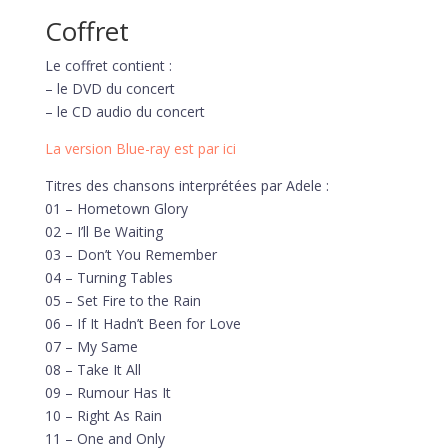
Coffret
Le coffret contient :
– le DVD du concert
– le CD audio du concert
La version Blue-ray est par ici
Titres des chansons interprétées par Adele :
01 – Hometown Glory
02 – I’ll Be Waiting
03 – Don’t You Remember
04 – Turning Tables
05 – Set Fire to the Rain
06 – If It Hadn’t Been for Love
07 – My Same
08 – Take It All
09 – Rumour Has It
10 – Right As Rain
11 – One and Only