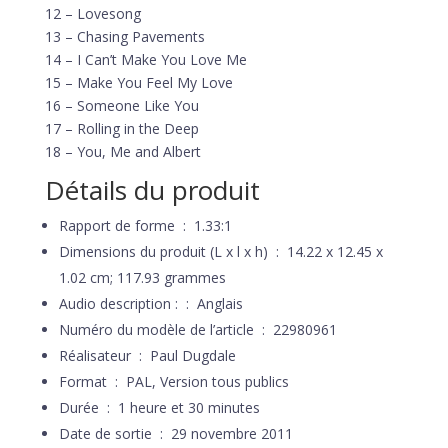
12 – Lovesong
13 – Chasing Pavements
14 – I Can’t Make You Love Me
15 – Make You Feel My Love
16 – Someone Like You
17 – Rolling in the Deep
18 – You, Me and Albert
Détails du produit
Rapport de forme ‏ : ‎
1.33:1
Dimensions du produit (L x l x h) ‏ : ‎
14.22 x 12.45 x
1.02 cm; 117.93 grammes
Audio description : ‏ : ‎
Anglais
Numéro du modèle de l’article ‏ : ‎
22980961
Réalisateur ‏ : ‎
Paul Dugdale
Format ‏ : ‎
PAL, Version tous publics
Durée ‏ : ‎
1 heure et 30 minutes
Date de sortie ‏ : ‎
29 novembre 2011