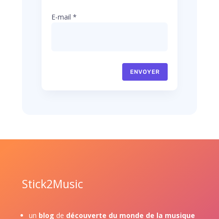
E-mail
*
ENVOYER
Stick2Music
un
blog
de
découverte du monde de la musique