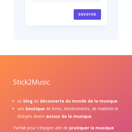
ENVOYER
Stick2Music
un
blog
de
découverte du monde de la musique
une
boutique
de livres, d’instruments, de matériel et
d’objets divers
autour de la musique
.
Parfait pour s’équiper afin de
pratiquer la musique
.