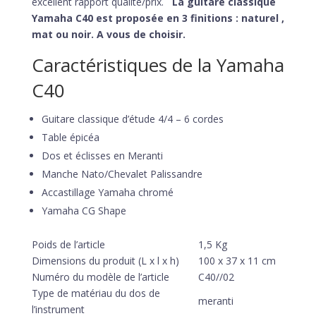
excellent rapport qualité/prix.
La guitare classique
Yamaha C40 est proposée en 3 finitions : naturel ,
mat ou noir. A vous de choisir.
Caractéristiques de la Yamaha
C40
Guitare classique d’étude 4/4 – 6 cordes
Table épicéa
Dos et éclisses en Meranti
Manche Nato/Chevalet Palissandre
Accastillage Yamaha chromé
Yamaha CG Shape
Poids de l’article
1,5 Kg
Dimensions du produit (L x l x h)
100 x 37 x 11 cm
Numéro du modèle de l’article
C40//02
Type de matériau du dos de
meranti
l’instrument