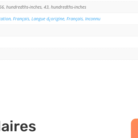
66, hundredths-inches, 43, hundredths-inches
ation, Français, Langue d¿origine, Français, Inconnu
laires