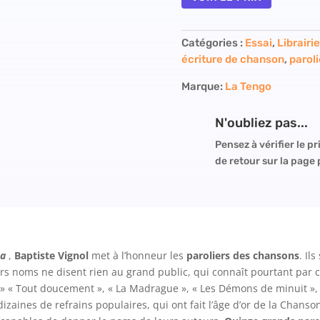
Catégories :
Essai
,
Librairi
écriture de chanson
,
paroli
Marque:
La Tengo
N'oubliez pas...
Pensez à vérifier le pri
de retour sur la page
ça
,
Baptiste Vignol
met à l’honneur les
paroliers des chansons
. Il
eurs noms ne disent rien au grand public, qui connaît pourtant par
it » « Tout doucement », « La Madrague », « Les Démons de minuit », «
zaines de refrains populaires, qui ont fait l’âge d’or de la Chanso