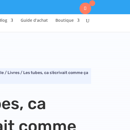
0
Blog
Guide d’achat
Boutique
le
/
Livres
/ Les tubes, ca s’écrivait comme ça
es, ca
vait comme