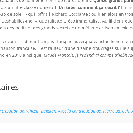
incapables de donner le noms de leurs auteurs.
Quinze grands parol
fois un titre classé numéro 1.
Un tube, comment ça s’écrit ?
En moi
p de soleil » qu’il offrit à Richard Cocciante ; ou bien alors en tr
Déshabillez-moi », que Juliette Gréco immortalisa. Au fil d’entretie
efs des petits et des grands secrets d’un métier d’artisan en voie 
écrivain et éditeur français d’origine auvergnate, actuellement en 
chanson française, il est l’auteur d’une dizaine d’ouvrages sur le su
ünd en 2016 ainsi que
Claude François, je reviendrai comme d’habitud
aires
ontribution de, Vincent Baguian, Avec la contribution de, Pierre Barouh, 