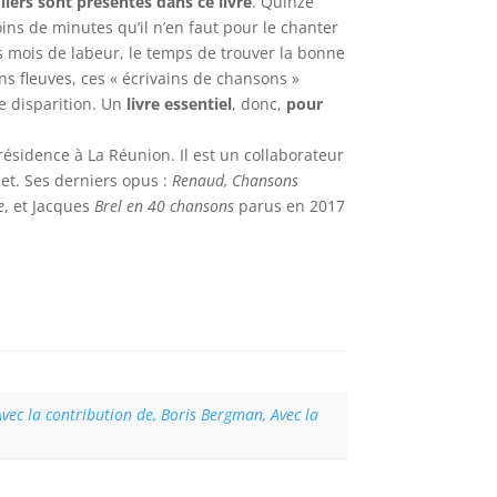
iers sont présentés dans ce livre
. Quinze
ns de minutes qu’il n’en faut pour le chanter
ois mois de labeur, le temps de trouver la bonne
ns fleuves, ces « écrivains de chansons »
de disparition. Un
livre essentiel
, donc,
pour
résidence à La Réunion. Il est un collaborateur
jet. Ses derniers opus :
Renaud, Chansons
e
, et Jacques
Brel en 40 chansons
parus en 2017
Avec la contribution de, Boris Bergman, Avec la