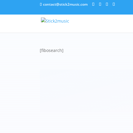
contact@stick2music.com
[fibosearch]