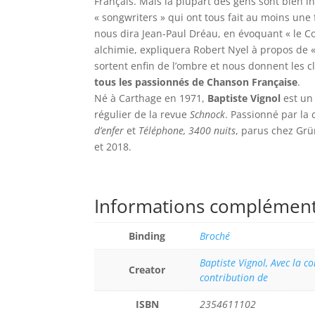
Français. Mais la plupart des gens sont bien 
« songwriters » qui ont tous fait au moins une 
nous dira Jean-Paul Dréau, en évoquant « le Cou
alchimie, expliquera Robert Nyel à propos de « 
sortent enfin de l’ombre et nous donnent les cl
tous les passionnés de Chanson Française
.
Né à Carthage en 1971,
Baptiste Vignol
est un 
régulier de la revue
Schnock
. Passionné par la 
d’enfer
et
Téléphone, 3400 nuits
, parus chez Gr
et 2018.
Informations complément
Binding
Broché
Baptiste Vignol, Avec la c
Creator
contribution de
ISBN
2354611102