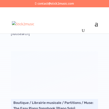
contact@stick2music.com
[fibosearch]
Boutique
/
Librairie musicale
/
Partitions
/ Muse:
The Easy Piano Songbook (Piano Solo)