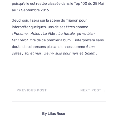
puisqu’elle est restée classée dans le Top 100 du 28 Mai
au 17 Septembre 2016.
Jeudi soir, il sera sur la scène du Trianon pour
interpréter quelques-uns de ses titres comme
:
Paname
,
Adieu
, Le Vide ,
La famille, ça va bien
!
et
Frérot
, tiré de ce premier album. Il interprètera sans
doute des chansons plus anciennes comme
À tes
côtés
,
Toi et moi
,
Je n’y suis pour rien
et
Salem
.
←
PREVIOUS POST
NEXT POST
→
By
Lilas Rose