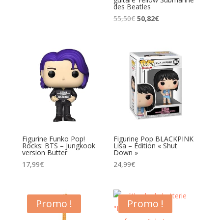
des Beatles
Le
Le
55,50
€
50,82
€
prix
prix
initial
actuel
était :
est :
55,50€.
50,82€.
Figurine Funko Pop!
Figurine Pop BLACKPINK
Rocks: BTS – Jungkook
Lisa – Édition « Shut
version Butter
Down »
17,99
€
24,99
€
Promo !
Promo !