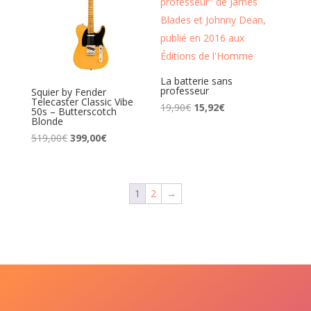
La batterie sans
professeur
Squier by Fender
Telecaster Classic Vibe
Le
Le
19,90
€
15,92
€
50s – Butterscotch
prix
prix
Blonde
initial
actuel
Le
Le
519,00
€
399,00
€
était :
est :
prix
prix
19,90€.
15,92€.
initial
actuel
était :
est :
519,00€.
399,00€.
1
2
→