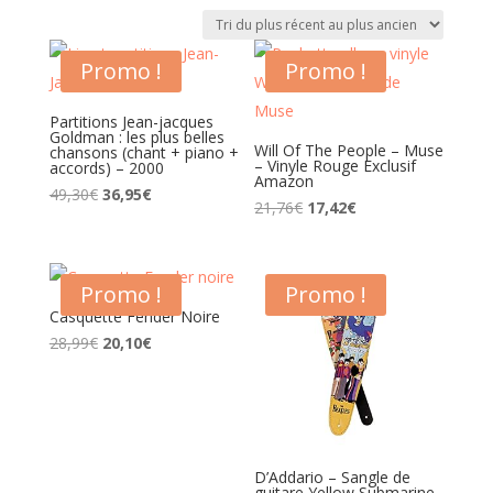
du
plus
récent
Promo !
Promo !
au
plus
Partitions Jean-jacques
ancien
Goldman : les plus belles
Will Of The People – Muse
chansons (chant + piano +
– Vinyle Rouge Exclusif
accords) – 2000
Amazon
Le
Le
49,30
€
36,95
€
Le
Le
21,76
€
17,42
€
prix
prix
prix
prix
initial
actuel
initial
actuel
était :
est :
était :
est :
49,30€.
36,95€.
21,76€.
17,42€.
Promo !
Promo !
Casquette Fender Noire
Le
Le
28,99
€
20,10
€
prix
prix
initial
actuel
était :
est :
28,99€.
20,10€.
D’Addario – Sangle de
guitare Yellow Submarine