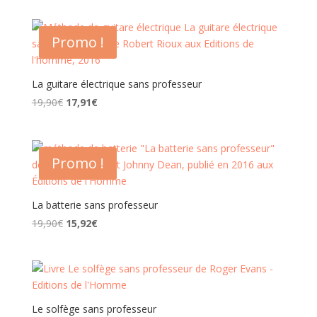
Promo !
La guitare électrique sans professeur
Le
Le
19,90
€
17,91
€
prix
prix
initial
actuel
était :
est :
Promo !
19,90€.
17,91€.
La batterie sans professeur
Le
Le
19,90
€
15,92
€
prix
prix
initial
actuel
était :
est :
19,90€.
15,92€.
Le solfège sans professeur