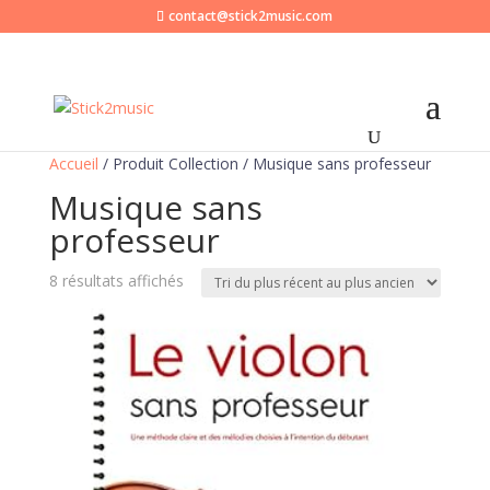
contact@stick2music.com
Accueil
/ Produit Collection / Musique sans professeur
Musique sans
professeur
Trié
8 résultats affichés
du
plus
récent
au
plus
ancien