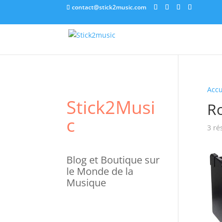
contact@stick2music.com
Accu
Stick2Musi
R
C
3 ré
Blog et Boutique sur
le Monde de la
Musique