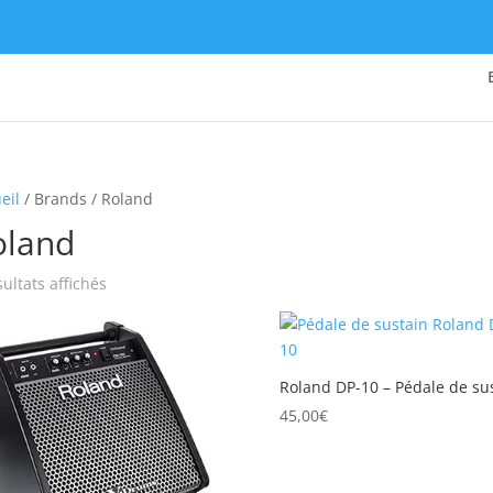
eil
/ Brands / Roland
oland
Trié
sultats affichés
du
plus
récent
au
Roland DP-10 – Pédale de su
plus
45,00
€
ancien