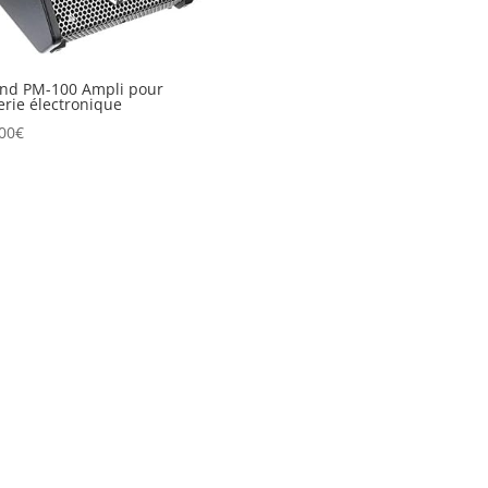
nd PM-100 Ampli pour
erie électronique
00
€