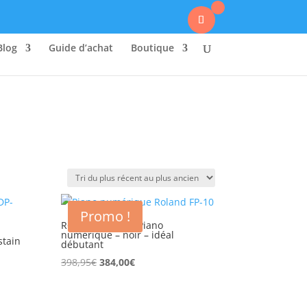
0
Blog
Guide d’achat
Boutique
Promo !
ROLAND FP-10 – Piano
numérique – noir – idéal
stain
débutant
Le
Le
398,95
€
384,00
€
prix
prix
initial
actuel