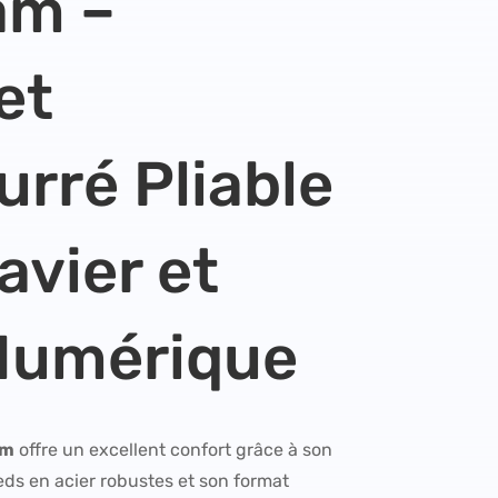
am –
et
rré Pliable
avier et
Numérique
am
offre un excellent confort grâce à son
eds en acier robustes et son format