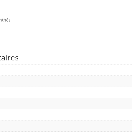
ynthés
aires