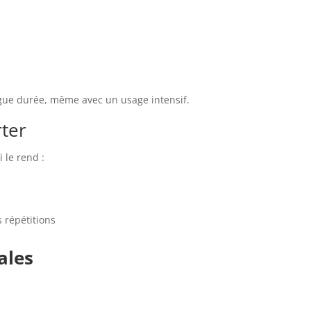
ongue durée, même avec un usage intensif.
rter
 le rend :
s répétitions
ales