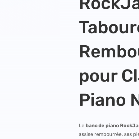
RockJ
Tabour
Rembou
pour Cl
Piano 
Le
banc de piano RockJ
assise rembourrée, ses pi