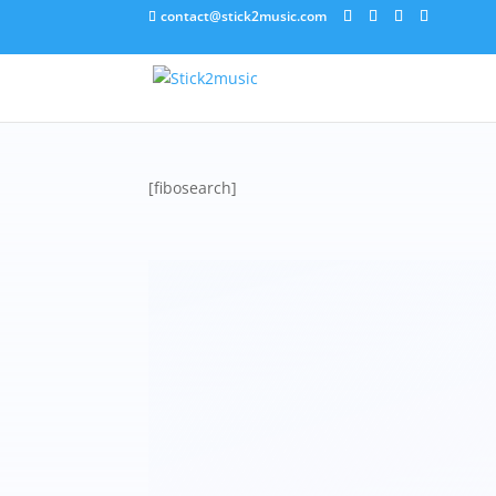
contact@stick2music.com
[fibosearch]