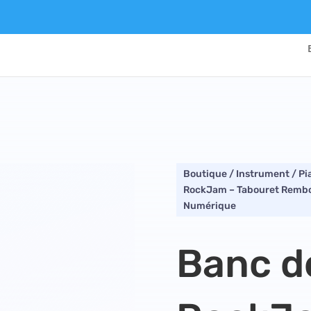
Boutique
/
Instrument
/
Pi
RockJam – Tabouret Rembour
Numérique
Banc d