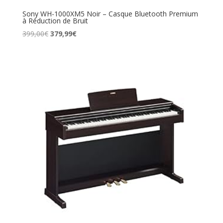
Sony WH-1000XM5 Noir – Casque Bluetooth Premium
à Réduction de Bruit
Le
Le
399,00
€
379,99
€
prix
prix
initial
actuel
était :
est :
399,00€.
379,99€.