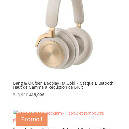
Bang & Olufsen Beoplay HX Gold – Casque Bluetooth
Haut de Gamme à Réduction de Bruit
Le
Le
545,90
€
419,00
€
prix
prix
initial
actuel
était :
est :
Promo !
545,90€.
419,00€.