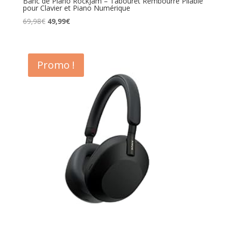
Banc de Piano RockJam – Tabouret Rembourré Pliable
pour Clavier et Piano Numérique
Le
Le
69,98
€
49,99
€
prix
prix
initial
actuel
était :
est :
Promo !
69,98€.
49,99€.