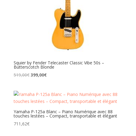
Squier by Fender Telecaster Classic Vibe 50s –
Butterscotch Blonde
Le
Le
519,00
€
399,00
€
prix
prix
initial
actuel
était :
est :
519,00€.
399,00€.
Yamaha P-125a Blanc – Piano Numérique avec 88
touches lestées – Compact, transportable et élégant
711,62
€