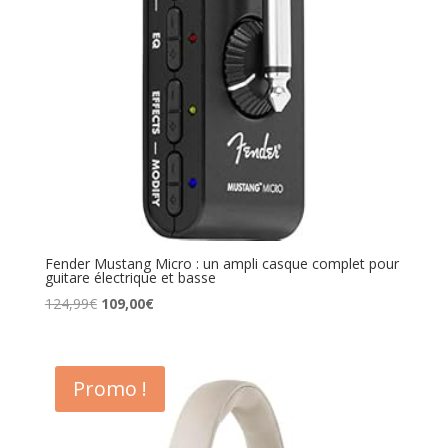
Fender Mustang Micro : un ampli casque complet pour
guitare électrique et basse
Le
Le
124,99
€
109,00
€
prix
prix
initial
actuel
était :
est :
Promo !
124,99€.
109,00€.