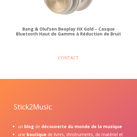
Bang & Olufsen Beoplay HX Gold – Casque
Bluetooth Haut de Gamme à Réduction de Bruit
CONTACT
Stick2Music
un
blog
de
découverte du monde de la musique
une
boutique
de livres, d’instruments, de matériel et